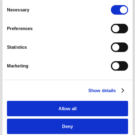
Consent
Classique
Necessary
Selection
Homme
Femme
Découvrir
Technologies
Preferences
Airbag In&motion
Armure D30®
Soutien
Statistics
Devenir revendeur RST
Enregistrer une garantie
Trouver un revendeur
Marketing
Guide des tailles
FAQs
Pilotes & événements
IOMTT
Show details
Avenants RST
Marque
A propos
Vidéos
Allow all
Nouvelles
Deny
Combinaisons entièrement personnalisées en usine pour
chaque motard