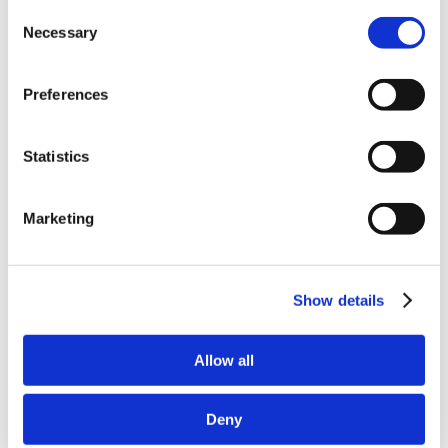
Consent
Classique
Necessary
Selection
Homme
Femme
Découvrir
Technologies
Preferences
Airbag In&motion
Armure D30®
Soutien
Statistics
Devenir revendeur RST
Enregistrer une garantie
Trouver un revendeur
Marketing
Guide des tailles
FAQs
Pilotes & événements
IOMTT
Show details
Avenants RST
Marque
A propos
Vidéos
Allow all
Nouvelles
Deny
Combinaisons entièrement personnalisées en usine pour
chaque motard